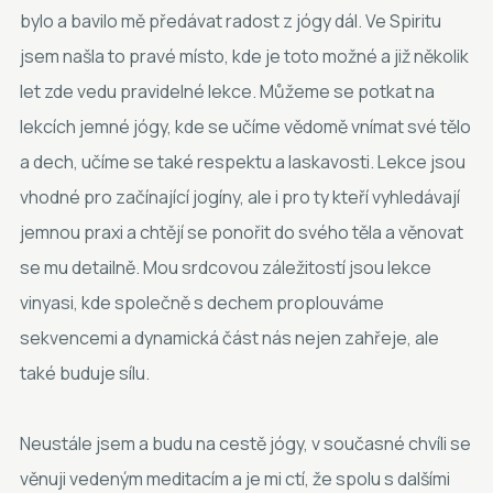
bylo a bavilo mě předávat radost z jógy dál. Ve Spiritu
jsem našla to pravé místo, kde je toto možné a již několik
let zde vedu pravidelné lekce. Můžeme se potkat na
lekcích jemné jógy, kde se učíme vědomě vnímat své tělo
a dech, učíme se také respektu a laskavosti. Lekce jsou
vhodné pro začínající jogíny, ale i pro ty kteří vyhledávají
jemnou praxi a chtějí se ponořit do svého těla a věnovat
se mu detailně. Mou srdcovou záležitostí jsou lekce
vinyasi, kde společně s dechem proplouváme
sekvencemi a dynamická část nás nejen zahřeje, ale
také buduje sílu.
Neustále jsem a budu na cestě jógy, v současné chvíli se
věnuji vedeným meditacím a je mi ctí, že spolu s dalšími