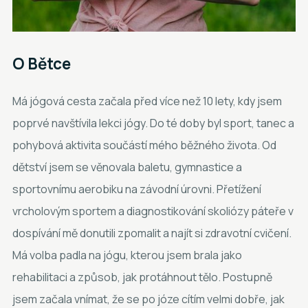
O
Bětce
Má jógová cesta začala před více než 10 lety, kdy jsem
poprvé navštívila lekci jógy. Do té doby byl sport, tanec a
pohybová aktivita součástí mého běžného života. Od
dětství jsem se věnovala baletu, gymnastice a
sportovnímu aerobiku na závodní úrovni. Přetížení
vrcholovým sportem a diagnostikování skoliózy páteře v
dospívání mě donutili zpomalit a najít si zdravotní cvičení.
Má volba padla na jógu, kterou jsem brala jako
rehabilitaci a způsob, jak protáhnout tělo. Postupně
jsem začala vnímat, že se po józe cítím velmi dobře, jak