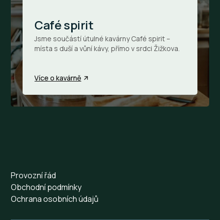
Café spirit
Jsme součástí útulné kavárny Café spirit –
místa s duší a vůní kávy, přímo v srdci Žižkova.
Více o kavárně
Provozní řád
Obchodní podmínky
Ochrana osobních údajů