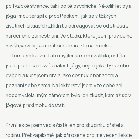
po fyzické stránce, tak i po té psychické. Několik let byla
jóga i mou terapií a prostředkem, jak se v těžkých
životních situacích zklidnit a odreagovat se od stresu z
náročného zaměstnání. Ve studiu, které jsem pravidelně
navštěvovala jsem náhodou narazila na zmínku o
lektorském kurzu. Tato myšlenka se mi zalíbila, chtěla
jsem prohloubit své znalosti jógy, nejen jako fyzického
cvičení a kurz jsem brala jako cestu k obohacení a
poznání sebe sama. Na lektorství jsem v té době ani
nepomyslela, mým záměrem bylo jen zkusit, kam až se v
jógové praxi mohu dostat.
První lekce jsem vedla čistě jen pro skupinku přátel a
rodinu. Překvapilo mě, jak přirozené pro mě vedení lekce