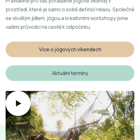
Pravidelně pro vás pořádáme jógové víkendy v
prostředí, které je samo o sobě definicí relaxu. Společně
se skvělým jídlem, jógou a kreativními workshopy jsme
vašimi průvodci na cestě k odpočinku.
Více o jógových víkendech
Aktuální termíny