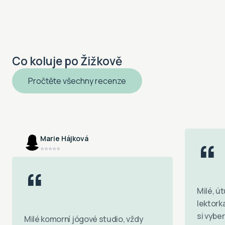
Co koluje po Žižkově
Pročtěte všechny recenze
“
Marie Hájková
⭐⭐⭐⭐⭐
“
Milé, ú
lektork
si vybe
Milé komorní jógové studio, vždy