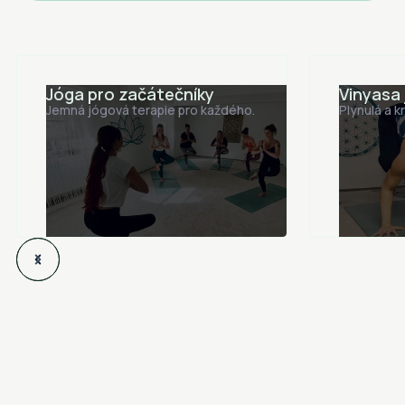
Jóga pro začátečníky
Vinyasa
Jemná jógová terapie pro každého.
Plynulá a k