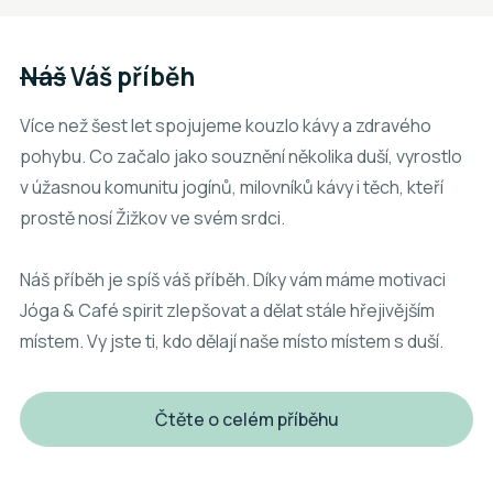
Náš
Váš příběh
Více než šest let spojujeme kouzlo kávy a zdravého
pohybu. Co začalo jako souznění několika duší, vyrostlo
v úžasnou komunitu jogínů, milovníků kávy i těch, kteří
prostě nosí Žižkov ve svém srdci.
Náš příběh je spíš váš příběh. Díky vám máme motivaci
Jóga & Café spirit zlepšovat a dělat stále hřejivějším
místem. Vy jste ti, kdo dělají naše místo místem s duší.
Čtěte o celém příběhu