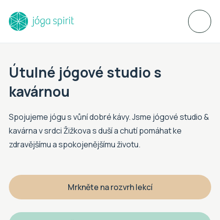
Útulné jógové studio s
kavárnou
Spojujeme jógu s vůní dobré kávy. Jsme jógové studio &
kavárna v srdci Žižkova s duší a chutí pomáhat ke
zdravějšímu a spokojenějšímu životu.
Mrkněte na rozvrh lekcí