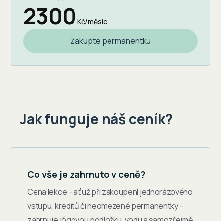
2300
Kč/měsíc
Zakupte permanentku
Jak funguje náš ceník?
Co vše je zahrnuto v ceně?
Cena lekce – ať už při zakoupení jednorázového
vstupu, kreditů či neomezené permanentky –
zahrnuje jógovou podložku, vodu a samozřejmě