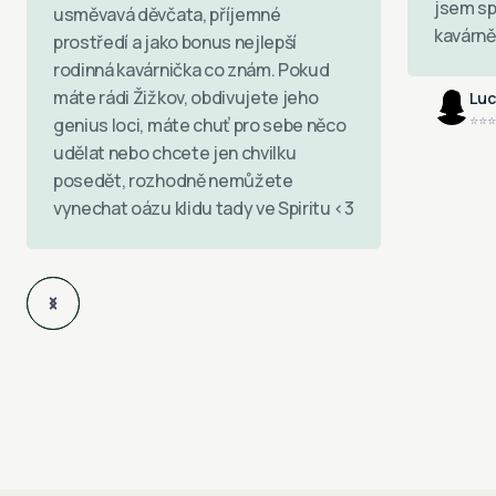
jsem sp
usměvavá děvčata, příjemné
kavárně 
prostředí a jako bonus nejlepší
rodinná kavárnička co znám. Pokud
máte rádi Žižkov, obdivujete jeho
Luc
⭐⭐⭐
genius loci, máte chuť pro sebe něco
udělat nebo chcete jen chvilku
posedět, rozhodně nemůžete
vynechat oázu klidu tady ve Spiritu <3