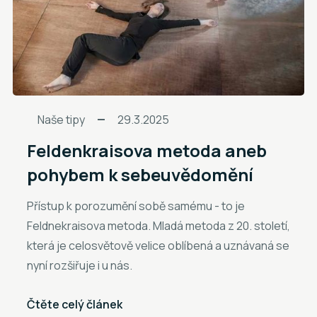
Naše tipy
29.3.2025
Feldenkraisova metoda aneb
pohybem k sebeuvědomění
Přístup k porozumění sobě samému - to je
Feldnekraisova metoda. Mladá metoda z 20. století,
která je celosvětově velice oblíbená a uznávaná se
nyní rozšiřuje i u nás.
Čtěte celý článek