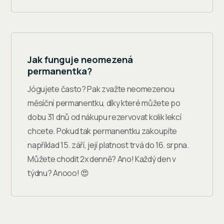
Jak funguje neomezená
permanentka?
Jógujete často? Pak zvažte neomezenou
měsíční permanentku, díky které můžete po
dobu 31 dnů od nákupu rezervovat kolik lekcí
chcete. Pokud tak permanentku zakoupíte
například 15. září, její platnost trvá do 16. srpna.
Můžete chodit 2x denně? Ano! Každý den v
týdnu? Anooo! 😍