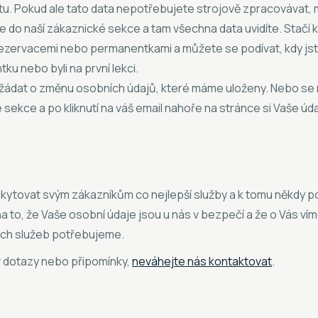
tu. Pokud ale tato data nepotřebujete strojově zpracovávat
se do naší zákaznické sekce a tam všechna data uvidíte. Stačí kl
rezervacemi nebo permanentkami a můžete se podívat, kdy jste
ku nebo byli na první lekci.
ádat o změnu osobních údajů, které máme uloženy. Nebo se m
 sekce a po kliknutí na váš email nahoře na stránce si Vaše úda
kytovat svým zákazníkům co nejlepší služby a k tomu někdy 
a to, že Vaše osobní údaje jsou u nás v bezpečí a že o Vás vím
ích služeb potřebujeme.
v dotazy nebo připomínky,
neváhejte nás kontaktovat
.