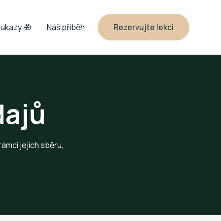
ukazy 🎁
Náš příběh
Rezervujte lekci
dajů
rámci jejich sběru,