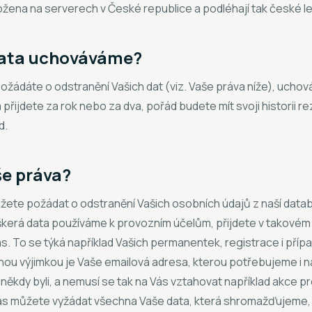
ožena na serverech v České republice a podléhají tak české leg
data uchováváme?
žádáte o odstranění Vašich dat (viz. Vaše práva níže), ucho
 přijdete za rok nebo za dva, pořád budete mít svoji historii re
d.
še práva?
ůžete požádat o odstranění Vašich osobních údajů z naší data
škerá data používáme k provozním účelům, přijdete v takovém
 nás. To se týká například Vašich permanentek, registrace i pří
ou výjimkou je Vaše emailová adresa, kterou potřebujeme i na
iž někdy byli, a nemusí se tak na Vás vztahovat například akce p
 nás můžete vyžádat všechna Vaše data, která shromažďujeme, 