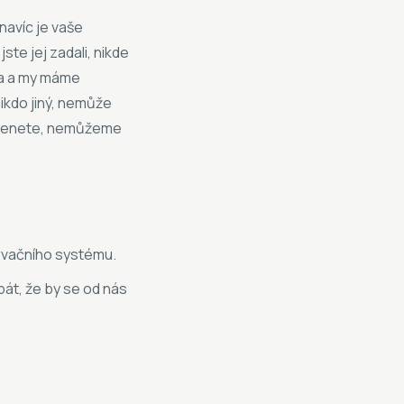
navíc je vaše
ste jej zadali, nikde
ota a my máme
ikdo jiný, nemůže
pomenete, nemůžeme
ervačního systému.
bát, že by se od nás