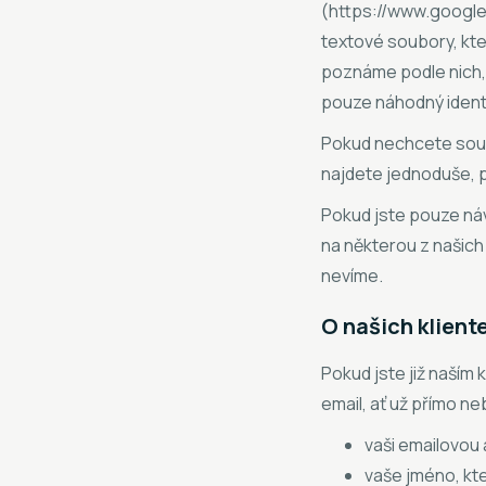
(https://www.google.
textové soubory, kter
poznáme podle nich, 
pouze náhodný identi
Pokud nechcete soubo
najdete jednoduše, p
Pokud jste pouze návš
na některou z našich 
nevíme.
O našich klient
Pokud jste již naším
email, ať už přímo n
vaši emailovou
vaše jméno, kte