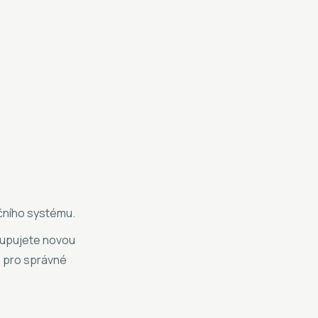
čního systému.
 kupujete novou
e pro správné