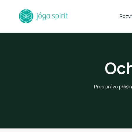
Rozv
Och
Přes právo příliš 