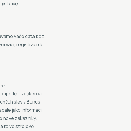
islativě.
váváme Vaše data bez
zervací, registraci do
báze.
 případě o veškerou
padných slev v Bonus
dále jako informaci,
ro nové zákazníky.
a to ve strojově