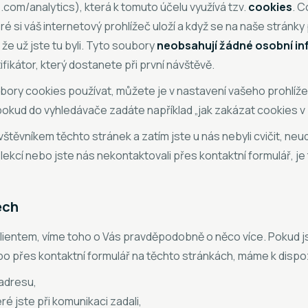
com/analytics), která k tomuto účelu využívá tzv.
cookies
. C
é si váš internetový prohlížeč uloží a když se na naše stránky 
že už jste tu byli. Tyto soubory
neobsahují žádné osobní i
fikátor, který dostanete při první návštěvě.
ry cookies používat, můžete je v nastavení vašeho prohlíže
okud do vyhledávače zadáte například „jak zakázat cookies v p
těvníkem těchto stránek a zatím jste u nás nebyli cvičit, neudě
lekcí nebo jste nás nekontaktovali přes kontaktní formulář, je t
ech
 klientem, víme toho o Vás pravděpodobně o něco více. Pokud j
ebo přes kontaktní formulář na těchto stránkách, máme k dispoz
 adresu,
ré jste při komunikaci zadali,