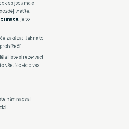
ookies jsou malé
později vrátíte,
nformace
, je to
če zakázat. Jak na to
rohlížeči“.
lali jste si rezervaci
o vše. Nic víc o vás
ste nám napsali
ici: