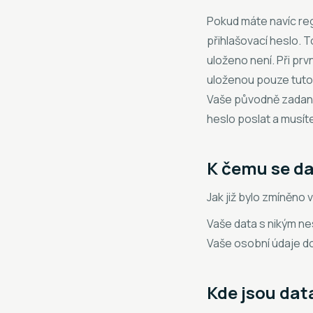
Pokud máte navíc regi
přihlašovací heslo. T
uloženo není. Při pr
uloženou pouze tuto 
Vaše původně zadané
heslo poslat a musíte
K čemu se da
Jak již bylo zmíněno
Vaše data s nikým ne
Vaše osobní údaje d
Kde jsou dat