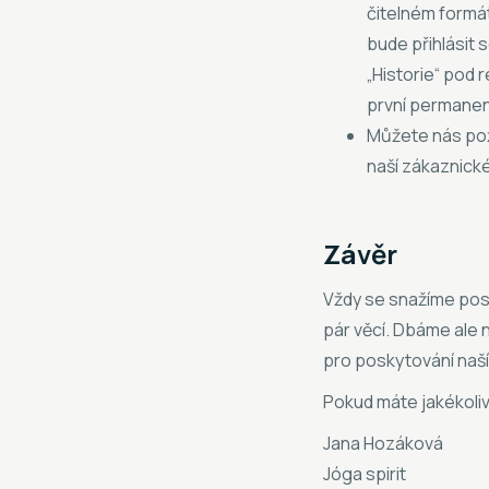
čitelném formá
bude přihlásit 
„Historie“ pod 
první permanent
Můžete nás pož
naší zákaznické
Závěr
Vždy se snažíme pos
pár věcí. Dbáme ale n
pro poskytování naš
Pokud máte jakékoli
Jana Hozáková
Jóga spirit