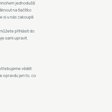
, mnohem jednodušší
iknout na tlačítko
 si u nás zakoupili
ůžete přihlásit do
je sami upravit.
potřebujeme vědět
e opravdu jen to, co