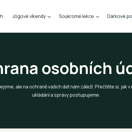
rh
Jógové víkendy
Soukromé lekce
Dárkové po


rana osobních ú
nejsme, ale na ochraně vašich dat nám záleží. Přečtěte si, jak v 
ukládání a správy postupujeme.