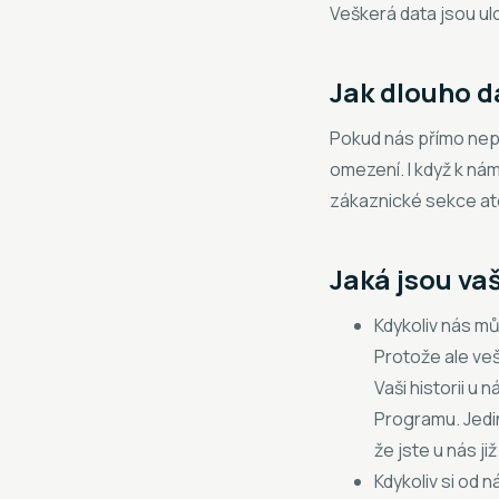
Veškerá data jsou ul
Jak dlouho 
Pokud nás přímo nepo
omezení. I když k nám
zákaznické sekce at
Jaká jsou va
Kdykoliv nás m
Protože ale ve
Vaši historii u
Programu. Jedin
že jste u nás j
Kdykoliv si od