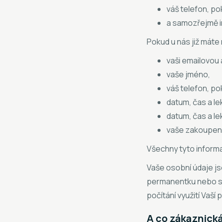
váš telefon, pok
a samozřejmě i
Pokud u nás již máte r
vaši emailovou
vaše jméno,
váš telefon, pok
datum, čas a lek
datum, čas a lek
vaše zakoupen
Všechny tyto inform
Vaše osobní údaje jso
permanentku nebo si 
počítání využití Vaš
A co zákaznick