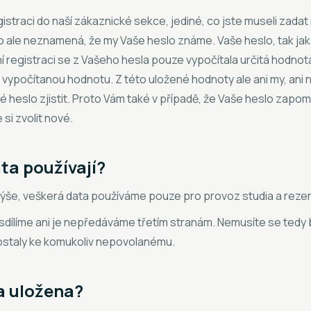
straci do naší zákaznické sekce, jediné, co jste museli zadat 
o ale neznamená, že my Vaše heslo známe. Vaše heslo, tak jak j
vní registraci se z Vašeho hesla pouze vypočítala určitá hodn
vypočítanou hodnotu. Z této uložené hodnoty ale ani my, ani n
 heslo zjistit. Proto Vám také v případě, že Vaše heslo za
 si zvolit nové.
ta používají?
 výše, veškerá data používáme pouze pro provoz studia a rez
sdílíme ani je nepředáváme třetím stranám. Nemusíte se tedy 
ostaly ke komukoliv nepovolanému.
a uložena?