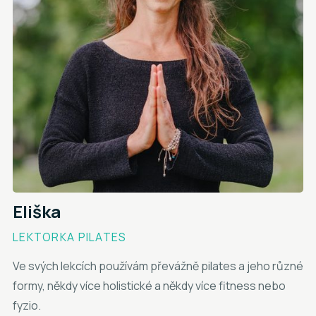
Eliška
LEKTORKA PILATES
Ve svých lekcích používám převážně pilates a jeho různé
formy, někdy více holistické a někdy více fitness nebo
fyzio.