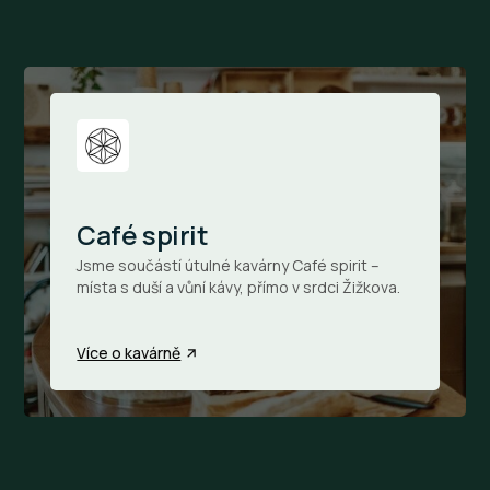
Café spirit
Jsme součástí útulné kavárny Café spirit –
místa s duší a vůní kávy, přímo v srdci Žižkova.
Více o kavárně