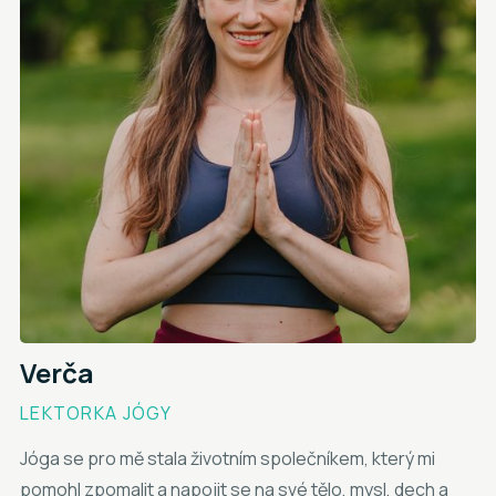
Verča
LEKTORKA JÓGY
Jóga se pro mě stala životním společníkem, který mi
pomohl zpomalit a napojit se na své tělo, mysl, dech a