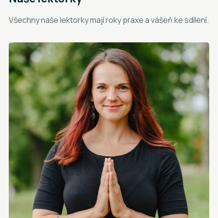
Všechny naše lektorky mají roky praxe a vášeň ke sdílení.