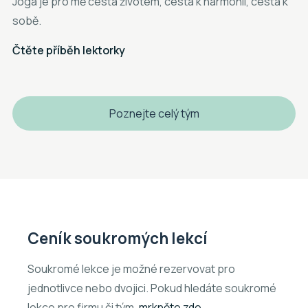
Jóga je pro mě cesta životem, cesta k harmonii, cesta k
sobě.
Čtěte příběh lektorky
Poznejte celý tým
Ceník soukromých lekcí
Soukromé lekce je možné rezervovat pro
jednotlivce nebo dvojici. Pokud hledáte soukromé
lekce pro firmu či tým,
mrkněte zde
.