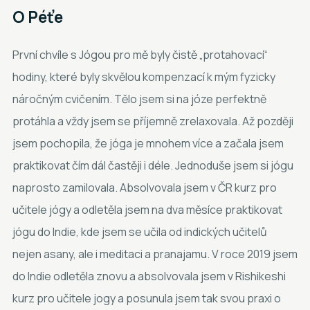
O
Péťe
První chvíle s Jógou pro mě byly čistě „protahovací“
hodiny, které byly skvělou kompenzací k mým fyzicky
náročným cvičením. Tělo jsem si na józe perfektně
protáhla a vždy jsem se příjemně zrelaxovala. Až později
jsem pochopila, že jóga je mnohem více a začala jsem
praktikovat čím dál častěji i déle. Jednoduše jsem si jógu
naprosto zamilovala. Absolvovala jsem v ČR kurz pro
učitele jógy a odletěla jsem na dva měsíce praktikovat
jógu do Indie, kde jsem se učila od indických učitelů
nejen asany, ale i meditaci a pranajamu. V roce 2019 jsem
do Indie odletěla znovu a absolvovala jsem v Rishikeshi
kurz pro učitele jogy a posunula jsem tak svou praxi o