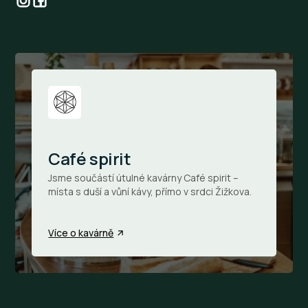
Café spirit
Jsme součástí útulné kavárny Café spirit –
místa s duší a vůní kávy, přímo v srdci Žižkova.
Více o kavárně