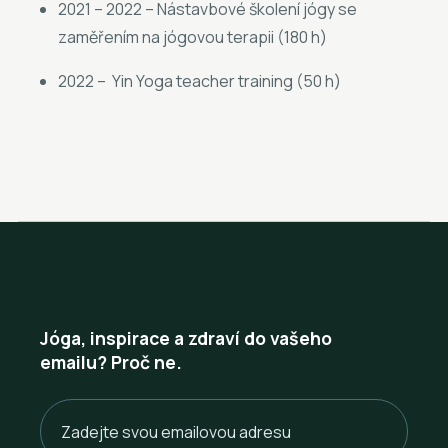
2021 – 2022 – Nástavbové školení jógy se
zaměřením na jógovou terapii (180 h)
2022 – Yin Yoga teacher training (50 h)
Jóga, inspirace a zdraví do vašeho
emailu? Proč ne.