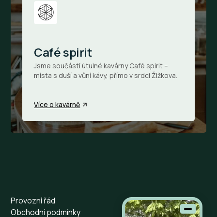
Café spirit
Jsme součástí útulné kavárny Café spirit –
místa s duší a vůní kávy, přímo v srdci Žižkova.
Více o kavárně
Provozní řád
Obchodní podmínky