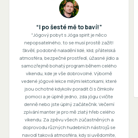
“I po šesté mě to baví!”
"Jógový pobyt s Jóga spirit je něco
nepopsatelného, to se musí prostě zažít!
Skvělí, podobně naladění lidé, klid, přátelská
atmosféra, bezpečné prostředí, úžasné jídlo a
samozřejmě bohatý program během celého
víkendu, kde je vše dobrovolné. Výborně
vedené jógové lekce milými lektorkami, které
jsou ochotné kdykoliv poradit či s čímkoliv
pomoci a je úplně jedno, zda jógu cvičíte
denně nebo jste úplný začátečník. Večerní
zpívání manter je pro mě zlatý hřeb celého
víkendu. Za zpěvu všech zúčastněných a
doprovodu různých hudebních nástrojů se
navodí taková atmosféra, kdy si uvědomíte,