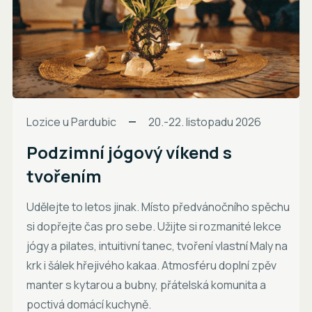
Lozice u Pardubic
20.-22. listopadu 2026
Podzimní jógový víkend s
tvořením
Udělejte to letos jinak. Místo předvánočního spěchu
si dopřejte čas pro sebe. Užijte si rozmanité lekce
jógy a pilates, intuitivní tanec, tvoření vlastní Maly na
krk i šálek hřejivého kakaa. Atmosféru doplní zpěv
manter s kytarou a bubny, přátelská komunita a
poctivá domácí kuchyně.