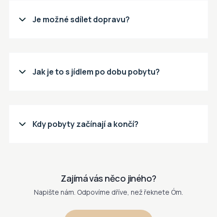
Je možné sdílet dopravu?

Jak je to s jídlem po dobu pobytu?

Kdy pobyty začínají a končí?

Zajímá vás něco jiného?
Napište nám. Odpovíme dříve, než řeknete Óm.