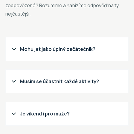
zodpovězené? Rozumíme a nabízíme odpověď na ty
nejčastější.
Mohu jet jako úplný začátečník?

Musím se účastnit každé aktivity?

Je víkend i pro muže?
