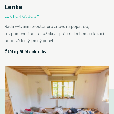
Lenka
LEKTORKA JÓGY
Ráda vytvářím prostor pro znovu napojení se,
rozpomenutí se – ať už skrze práci s dechem, relaxaci
nebo vědomý jemný pohyb.
Čtěte příběh lektorky