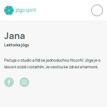
Jana
Lektorka jógy
Pečuje o studio a řídí se jednoduchou filozofií: Jóga je o
lásce k sobě i ostatním. Je cestou ke zdraví a harmonii.


Všechny lektorky