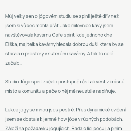
Můj velký sen o jógovém studiu se splnil ještě dřív než
jsem si vůbec mohla přát. Jako milovnice kávy jsem
navštěvovala kavárnu Cafe spirit, kde jednoho dne
Eliška, majitelka kavárny hledala dobrou duši, která by se
starala o prostory v suterénu kavárny. A tak to celé
začalo…
Studio Jóga spirit začalo postupně růst a kvést v krásné
místo a komunitu a péče o něj mě neustále naplňuje.
Lekce jógy se mnou jsou pestré. Přes dynamické cvičení
jsem se dostala k jemné flow józe v různých podobách.
Záleží na požadavku jógujících. Ráda o lidi pečuji a plním