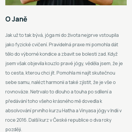
O
Janě
Jak už to tak bývá, jóga mi do života nejprve vstoupila
jako fyzické cvičení. Pravidelná praxe mi pomohla dát
tělo do výborné kondice a zbavit se bolesti zad. Když
jsem však objevila kouzlo pravé jógy, věděla jsem, že je
to cesta, kterou chci jít. Pomohla mi najít skutečnou
sebe samu, nalézt harmonii a také zjístit, že je vše o
rovnováze. Netrvalo to dlouho a touha po sdílení a
předávání toho všeho krásného mě dovedla k
absolvování prvního kurzu Hatha a Vinyasa jógy v Indii v
roce 2016. Další kurz v České republice o dva roky
později.