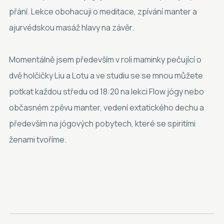
přání. Lekce obohacuji o meditace, zpívání manter a
ajurvédskou masáž hlavy na závěr.
Momentálně jsem především v roli maminky pečující o
dvě holčičky Liu a Lotu a ve studiu se se mnou můžete
potkat každou středu od 18:20 na lekci Flow jógy nebo
občasném zpěvu manter, vedení extatického dechu a
především na jógových pobytech, které se spiritími
ženami tvoříme.