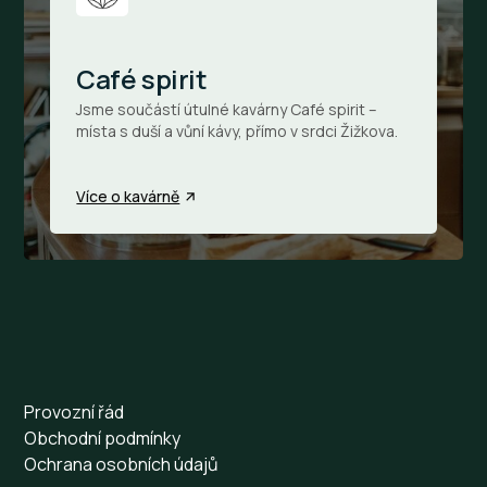
Café spirit
Jsme součástí útulné kavárny Café spirit –
místa s duší a vůní kávy, přímo v srdci Žižkova.
Více o kavárně
Provozní řád
Obchodní podmínky
Ochrana osobních údajů