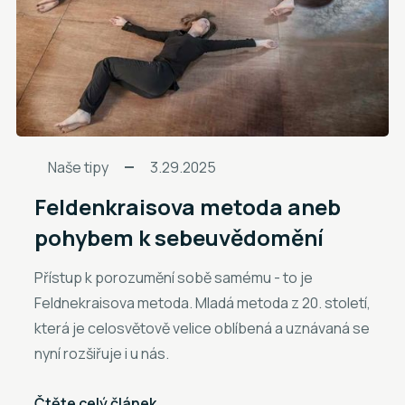
Naše tipy
3.29.2025
Feldenkraisova metoda aneb
pohybem k sebeuvědomění
Přístup k porozumění sobě samému - to je
Feldnekraisova metoda. Mladá metoda z 20. století,
která je celosvětově velice oblíbená a uznávaná se
nyní rozšiřuje i u nás.
Čtěte celý článek