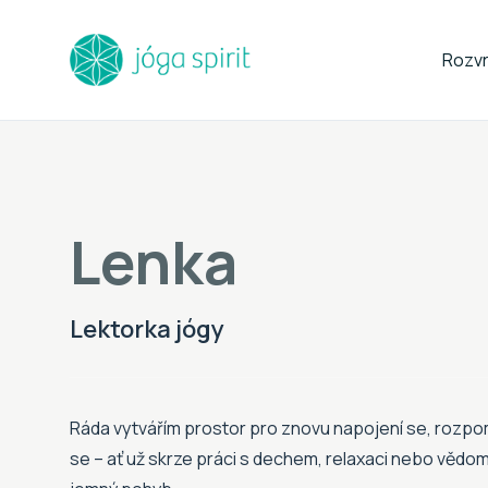
Rozv
Lenka
Lektorka jógy
Ráda vytvářím prostor pro znovu napojení se, rozpo
se – ať už skrze práci s dechem, relaxaci nebo vědo