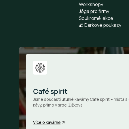
Workshopy
Jóga pro firmy
Soukromé lekce
🎁 Dárkové poukazy
Café spirit
Jsme součástí útulné kavárny Café spirit – místa s 
kávy, přímo v srdci Žižkova.
Více o kavárně