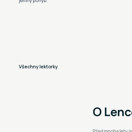
jemný pohyb.
Všechny lektorky
O
Lenc
Před mnoha lety jse