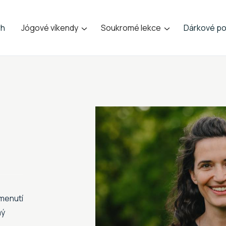
rh
Jógové víkendy
Soukromé lekce
Dárkové po


menutí
mý