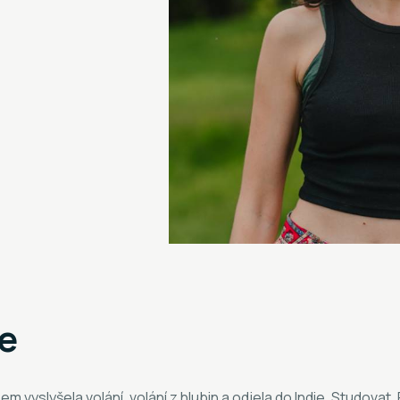
e
m vyslyšela volání, volání z hlubin a odjela do Indie. Studovat. 