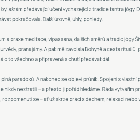
byl ašrám předávající učení vycházející z tradice tantra jógy. D
vat pokračovala. Další úrovně, úhly, pohledy.
m a praxe meditace, vipassana, dalších směrů a tradic jógy Š
jurvédy, pranajámy. A pak mě zavolala Bohyně a cesta rituálů,
 o to všechno a připravená s chutí předávat dál.
je plná paradoxů. A nakonec se objeví průnik. Spojení s vlastní
e nikdy neztratili – a přesto ji pořád hledáme. Ráda vytvářím p
, rozpomenutí se – ať už skrze práci s dechem, relaxaci neb