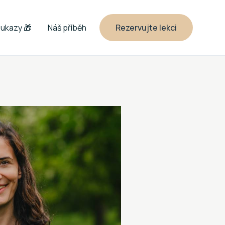
ukazy 🎁
Náš příběh
Rezervujte lekci