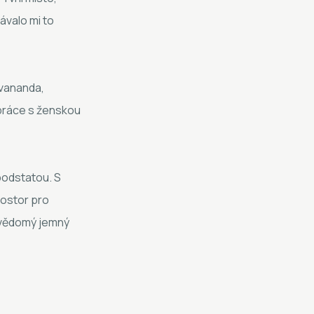
ávalo mi to
ivananda,
 práce s ženskou
 podstatou. S
rostor pro
o vědomý jemný