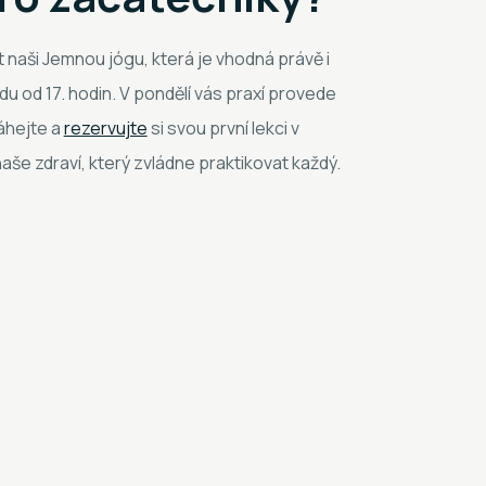
naši Jemnou jógu, která je vhodná právě i
u od 17. hodin. V pondělí vás praxí provede
áhejte a
rezervujte
si svou první lekci v
aše zdraví, který zvládne praktikovat každý.