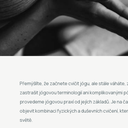
Přemýšlíte, že začnete cvičit jógu, ale stále váháte
zastrašit jógovou terminologií ani komplikovanými p
provedeme jógovou praxí od jejích základů. Je na č
objevit kombinaci fyzických a duševních cvičení, kter
světě.