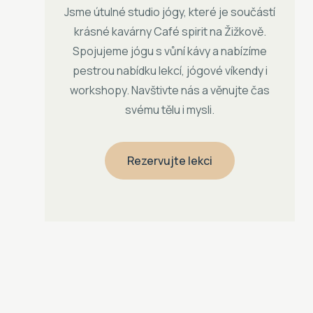
Jsme útulné studio jógy, které je součástí
krásné kavárny Café spirit na Žižkově.
Spojujeme jógu s vůní kávy a nabízíme
pestrou nabídku lekcí, jógové víkendy i
workshopy. Navštivte nás a věnujte čas
svému tělu i mysli.
Rezervujte lekci