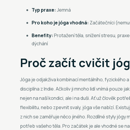
Typ praxe:
Jemná
Pro koho je jóga vhodná:
Začátečníci (nemus
Benefity:
Protažení těla, snížení stresu, pra
dýchání
Proč začít cvičit jó
Jóga je odjakživa kombinací mentálního, fyzického a sp
disciplína z Indie. Ačkoliv ji mnoho lidí vnímá pouze jak
nejen na naší kondici, ale i na duši. Ať už člověk potře
flexibilitu, nebo zpevnit svaly, jóga vše nabízí. Exis
z nich se zaměřuje něco jiného. Rozdílné styly jógy m
potřeb vašeho těla. Pro začátek je ale vhodné se na