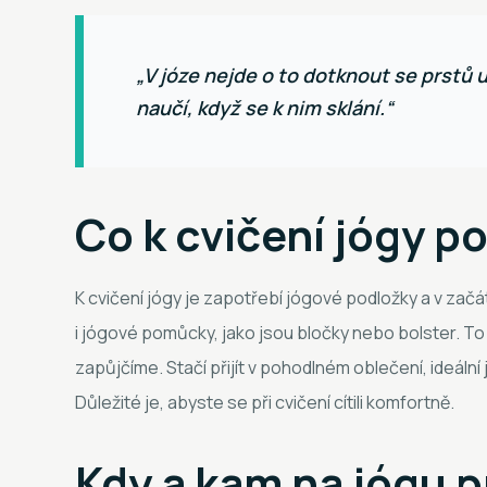
„V józe nejde o to dotknout se prstů u
naučí, když se k nim sklání.“
Co k cvičení jógy p
K cvičení jógy je zapotřebí jógové podložky a v zač
i jógové pomůcky, jako jsou bločky nebo bolster. To
zapůjčíme. Stačí přijít v pohodlném oblečení, ideální 
Důležité je, abyste se při cvičení cítili komfortně.
Kdy a kam na jógu 