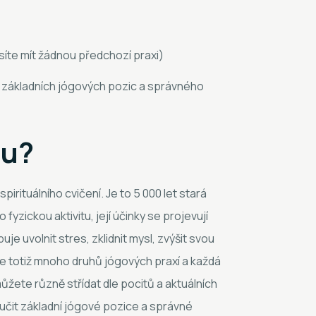
íte mít žádnou předchozí praxi)
xe základních jógových pozic a správného
gu?
irituálního cvičení. Je to 5 000 let stará
o fyzickou aktivitu, její účinky se projevují
buje uvolnit stres, zklidnit mysl, zvýšit svou
tuje totiž mnoho druhů jógových praxí a každá
ůžete různě střídat dle pocitů a aktuálních
učit základní jógové pozice a správné