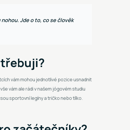
 nohou. Jde o to, co se člověk
otřebuji?
átcích vám mohou jednotlivé pozice usnadnit
 vše vám ale rádi v našem jógovém studiu
jsou sportovní legíny a tričko nebo tílko.
pro začátečníky?