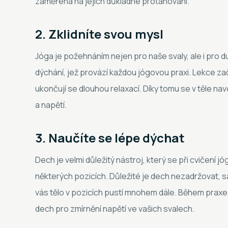
zaměřena na jejich důkladné protahování.
2. Zklidníte svou mysl
Jóga je požehnáním nejen pro naše svaly, ale i pro 
dýchání, jež provází každou jógovou praxi. Lekce za
ukončují se dlouhou relaxací. Díky tomu se v těle nav
a napětí.
3. Naučíte se lépe dýchat
Dech je velmi důležitý nástroj, který se při cvičení j
některých pozicích. Důležité je dech nezadržovat, 
vás tělo v pozicích pustí mnohem dále. Během praxe
dech pro zmírnění napětí ve vašich svalech.