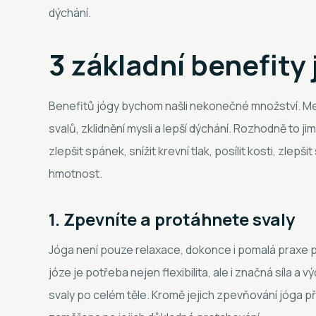
dýchání.
3 základní benefity
Benefitů jógy bychom našli nekonečné množství. Mezi 
svalů, zklidnění mysli a lepší dýchání. Rozhodně to 
zlepšit spánek, snížit krevní tlak, posílit kosti, zlepšit
hmotnost.
1. Zpevníte a protáhnete svaly
Jóga není pouze relaxace, dokonce i pomalá praxe po
józe je potřeba nejen flexibilita, ale i značná síla a
svaly po celém těle. Kromě jejich zpevňování jóga přiná