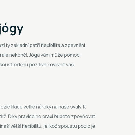
 jógy
ty základní patří flexibilita a zpevnění
jimi ale nekončí. Jóga vám může pomoci
 soustředění i pozitivně ovlivnit vaši
zic klade velké nároky na naše svaly. K
 výdrž. Díky pravidelné praxi budete zpevňovat
ší větší flexibilitu, jelikož spoustu pozic je