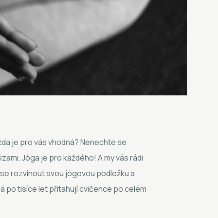
, zda je pro vás vhodná? Nenechte se
ózami. Jóga je pro každého! A my vás rádi
ase rozvinout svou jógovou podložku a
á po tisíce let přitahují cvičence po celém