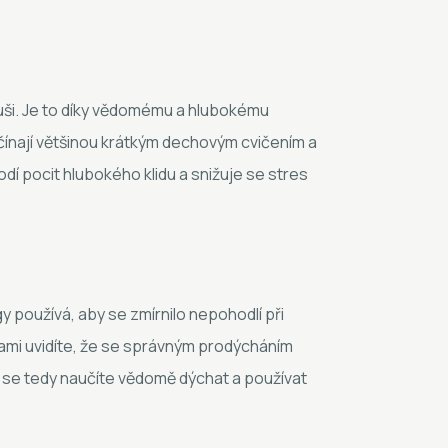
duši. Je to díky vědomému a hlubokému
čínají většinou krátkým dechovým cvičením a
odí pocit hlubokého klidu a snižuje se stres
ógy používá, aby se zmírnilo nepohodlí při
sami uvidíte, že se správným prodýcháním
 se tedy naučíte vědomě dýchat a používat