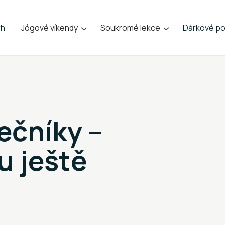
rh
Jógové víkendy
Soukromé lekce
Dárkové po


ečníky –
u ještě