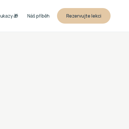
ukazy 🎁
Náš příběh
Rezervujte lekci