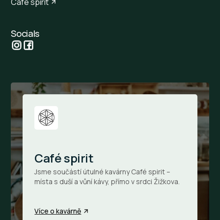
Café spirit
Socials
Café spirit
Jsme součástí útulné kavárny Café spirit –
místa s duší a vůní kávy, přímo v srdci Žižkova.
Více o kavárně