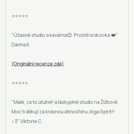
⭐⭐⭐⭐⭐
"Úžasné studio a kavárna😊 Prostě srdcovka ❤️"
Darina K.
(Originální recenze zde)
⭐⭐⭐⭐⭐
"Malé, za to útulné! a láskyplné studio na Žižkově.
Moc ti děkuji za krásnou atmosféru Jóga Spirit!!
<3" Viktorie C.