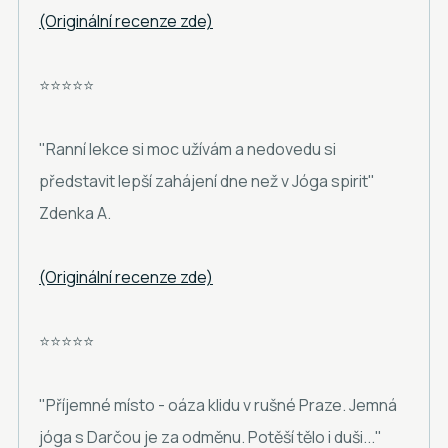
(Originální recenze zde)
⭐⭐⭐⭐⭐
"Ranní lekce si moc užívám a nedovedu si
představit lepší zahájení dne než v Jóga spirit"
Zdenka A.
(Originální recenze zde)
⭐⭐⭐⭐⭐
"Příjemné místo - oáza klidu v rušné Praze. Jemná
jóga s Darčou je za odměnu. Potěší tělo i duši..."