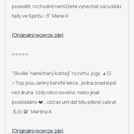
posedět, rozhodně nemůžete vynechat oázu klidu
tady ve Spiritu <3" Marie H.
(Originální recenze zde)
⭐⭐⭐⭐⭐
"Skvěle “namíchaný koktejl” rozvrhu jógy. 🧘🏻
♀️Top jsou Janiny barvité lekce…jedna snad lepší
než druhá. Vždy něco nového, nebo jinak
poskládáno ❤️….občas umí dat tělu pěkně zabrat
💪🏻 😁" Martina A.
(Originální recenze zde)