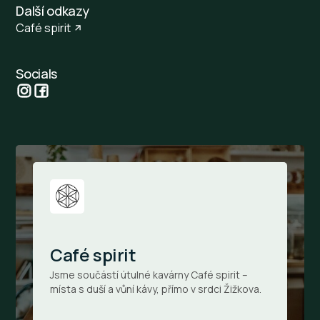
Další odkazy
Café spirit
Socials
Café spirit
Jsme součástí útulné kavárny Café spirit –
místa s duší a vůní kávy, přímo v srdci Žižkova.