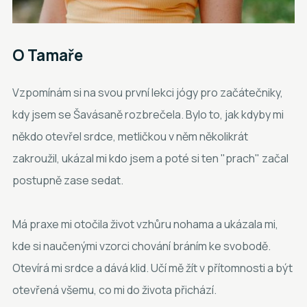
O
Tamaře
Vzpomínám si na svou první lekci jógy pro začátečniky,
kdy jsem se Šavásaně rozbrečela. Bylo to, jak kdyby mi
někdo otevřel srdce, metličkou v něm několikrát
zakroužil, ukázal mi kdo jsem a poté si ten "prach" začal
postupně zase sedat.
Má praxe mi otočila život vzhůru nohama a ukázala mi,
kde si naučenými vzorci chování bráním ke svobodě.
Otevírá mi srdce a dává klid. Učí mě žít v přítomnosti a být
otevřená všemu, co mi do života přichází.