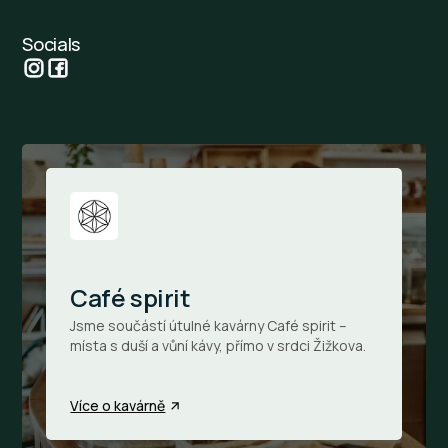
Socials
Café spirit
Jsme součástí útulné kavárny Café spirit –
místa s duší a vůní kávy, přímo v srdci Žižkova.
Více o kavárně