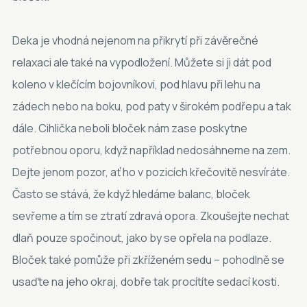
Deka je vhodná nejenom na přikrytí při závěrečné
relaxaci ale také na vypodložení. Můžete si ji dát pod
koleno v klečícím bojovníkovi, pod hlavu při lehu na
zádech nebo na boku, pod paty v širokém podřepu a tak
dále. Cihlička neboli bloček nám zase poskytne
potřebnou oporu, když například nedosáhneme na zem.
Dejte jenom pozor, ať ho v pozicích křečovitě nesvíráte.
Často se stává, že když hledáme balanc, bloček
sevřeme a tím se ztratí zdravá opora. Zkoušejte nechat
dlaň pouze spočinout, jako by se opřela na podlaze.
Bloček také pomůže při zkříženém sedu – pohodlně se
usaďte na jeho okraj, dobře tak procítíte sedací kosti.