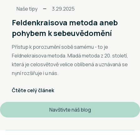
Naše tipy
3.29.2025
Feldenkraisova metoda aneb
pohybem k sebeuvědomění
Přístup k porozumění sobě samému - to je
Feldnekraisova metoda. Mladá metoda z 20. století,
která je celosvětově velice oblíbená a uznávaná se
nyní rozšiřuje i u nás.
Čtěte celý článek
Navštivte náš blog