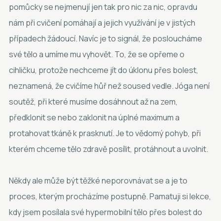
pomůcky se nejmenují jen tak pro nic za nic, opravdu
nám při cvičení pomáhají a jejich využívání je v jistých
případech žádoucí. Navíc je to signál, že posloucháme
své tělo a umíme mu vyhovět. To, že se opřeme o
cihličku, protože nechceme jít do úklonu přes bolest,
neznamená, že cvičíme hůř než soused vedle. Jóga není
soutěž, při které musíme dosáhnout až na zem,
předklonit se nebo zaklonit na úplné maximum a
protahovat tkáně k prasknutí. Je to vědomý pohyb, při
kterém chceme tělo zdravě posílit, protáhnout a uvolnit.
Někdy ale může být těžké neporovnávat se a je to
proces, kterým procházíme postupně. Pamatuji si lekce,
kdy jsem posílala své hypermobilní tělo přes bolest do