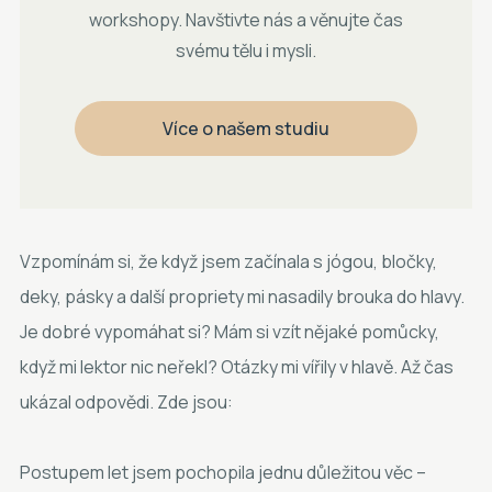
workshopy. Navštivte nás a věnujte čas
svému tělu i mysli.
Více o našem studiu
Vzpomínám si, že když jsem začínala s jógou, bločky,
deky, pásky a další propriety mi nasadily brouka do hlavy.
Je dobré vypomáhat si? Mám si vzít nějaké pomůcky,
když mi lektor nic neřekl? Otázky mi vířily v hlavě. Až čas
ukázal odpovědi. Zde jsou:
Postupem let jsem pochopila jednu důležitou věc –