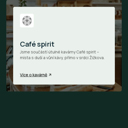
Café spirit
Jsme součástí útulné kavárny Café spirit –
místa s duší a vůní kávy, přímo v srdci Žižkova.
Více o kavárně