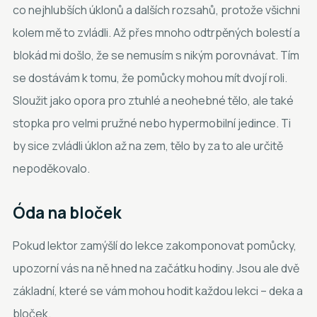
co nejhlubších úklonů a dalších rozsahů, protože všichni
kolem mě to zvládli. Až přes mnoho odtrpěných bolestí a
blokád mi došlo, že se nemusím s nikým porovnávat. Tím
se dostávám k tomu, že pomůcky mohou mít dvojí roli.
Sloužit jako opora pro ztuhlé a neohebné tělo, ale také
stopka pro velmi pružné nebo hypermobilní jedince. Ti
by sice zvládli úklon až na zem, tělo by za to ale určitě
nepoděkovalo.
Óda na bloček
Pokud lektor zamýšlí do lekce zakomponovat pomůcky,
upozorní vás na ně hned na začátku hodiny. Jsou ale dvě
základní, které se vám mohou hodit každou lekci – deka a
bloček.