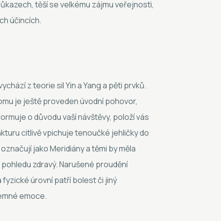
ůkazech, těší se velkému zájmu veřejnosti,
ích účincích.
chází z teorie sil Yin a Yang a pěti prvků.
 tomu je ještě proveden úvodní pohovor,
formuje o důvodu vaší návštěvy, položí vás
kturu citlivě vpichuje tenoučké jehličky do
značují jako Meridiány a těmi by měla
ho pohledu zdravý. Narušené proudění
zické úrovní patří bolest či jiný
íjemné emoce.