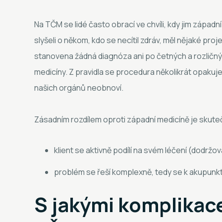
Na TČM se lidé často obrací ve chvíli, kdy jim západ
slyšeli o někom, kdo se necítil zdráv, měl nějaké proj
stanovena žádná diagnóza ani po četných a rozličný
medicíny. Z pravidla se procedura několikrát opakuj
našich orgánů neobnoví.
Zásadním rozdílem oproti západní medicíně je skute
klient se aktivně podílí na svém léčení (dodrž
problém se řeší komplexně, tedy se k akupunkt
S jakými komplikace