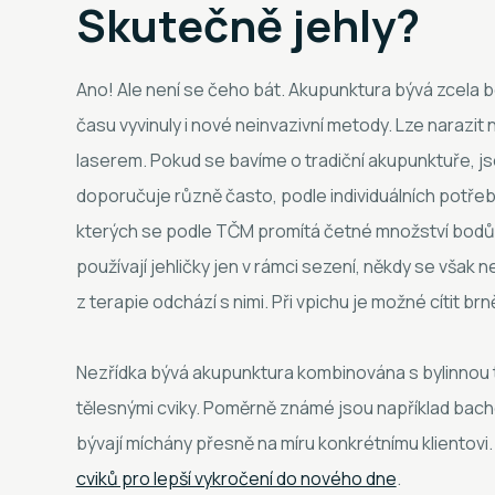
Skutečně jehly?
Ano! Ale není se čeho bát. Akupunktura bývá zcela 
času vyvinuly i nové neinvazivní metody. Lze narazit
laserem. Pokud se bavíme o tradiční akupunktuře, js
doporučuje různě často, podle individuálních potřeb k
kterých se podle TČM promítá četné množství bodů 
používají jehličky jen v rámci sezení, někdy se však n
z terapie odchází s nimi. Při vpichu je možné cítit brně
Nezřídka bývá akupunktura kombinována s bylinnou t
tělesnými cviky. Poměrně známé jsou například bach
bývají míchány přesně na míru konkrétnímu klientovi
cviků pro lepší vykročení do nového dne
.