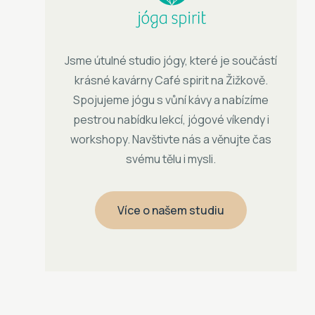
Jsme útulné studio jógy, které je součástí
krásné kavárny Café spirit na Žižkově.
Spojujeme jógu s vůní kávy a nabízíme
pestrou nabídku lekcí, jógové víkendy i
workshopy. Navštivte nás a věnujte čas
svému tělu i mysli.
Více o našem studiu