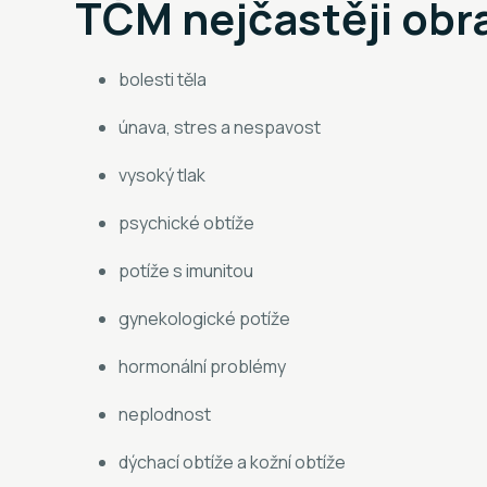
TČM nejčastěji obr
bolesti těla
únava, stres a nespavost
vysoký tlak
psychické obtíže
potíže s imunitou
gynekologické potíže
hormonální problémy
neplodnost
dýchací obtíže a kožní obtíže