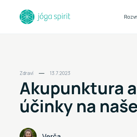
Rozv
Zdraví
13.7.2023
Akupunktura a 
účinky na naše
Verča