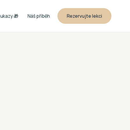
ukazy 🎁
Náš příběh
Rezervujte lekci