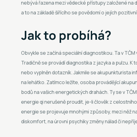
nebývá řazena mezi vědecké přístupy založené na d
a to na základě šířícího se povědomí o jejích pozitivn
Jak to probíhá?
Obvykle se začíná speciální diagnostikou. Ta v TČM vy
Tradičně se provádí diagnostika z jazyka a pulzu. K
nebo vyplněn dotazník. Jakmile se akupunkturista in
na lehátko. Zatímco ležíte, osoba provádějící akupun
bodů na vašich energetických drahách. Ty se v TČM o
energie qi nerušeně proudit, je-li člověk z celostní
energie se projevuje mnohými způsoby, mezi něž na fy
diskomfort, na úrovni psychiky změny nálad či nepř