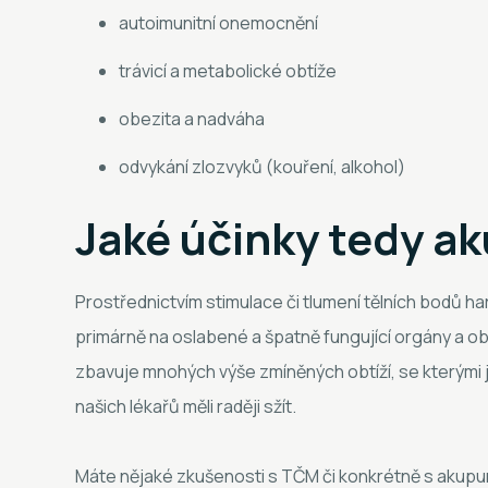
autoimunitní onemocnění
trávicí a metabolické obtíže
obezita a nadváha
odvykání zlozvyků (kouření, alkohol)
Jaké účinky tedy a
Prostřednictvím stimulace či tlumení tělních bodů h
primárně na oslabené a špatně fungující orgány a ob
zbavuje mnohých výše zmíněných obtíží, se kterými
našich lékařů měli raději sžít.
Máte nějaké zkušenosti s TČM či konkrétně s akupu