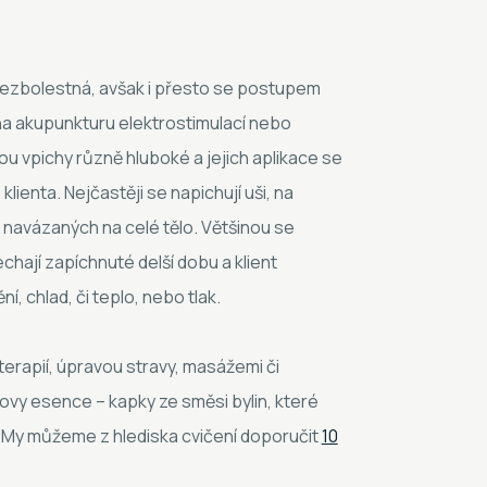
bezbolestná, avšak i přesto se postupem
 na akupunkturu elektrostimulací nebo
ou vpichy různě hluboké a jejich aplikace se
lienta. Nejčastěji se napichují uši, na
navázaných na celé tělo. Většinou se
echají zapíchnuté delší dobu a klient
ní, chlad, či teplo, nebo tlak.
erapií, úpravou stravy, masážemi či
ovy esence – kapky ze směsi bylin, které
. My můžeme z hlediska cvičení doporučit
10