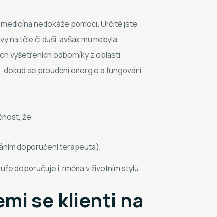
ní medicína nedokáže pomoci. Určitě jste
evy na těle či duši, avšak mu nebyla
ch vyšetřeních odborníky z oblasti
e, dokud se proudění energie a fungování
čnost, že:
ováním doporučení terapeuta),
uře doporučuje i změna v životním stylu.
mi se klienti na