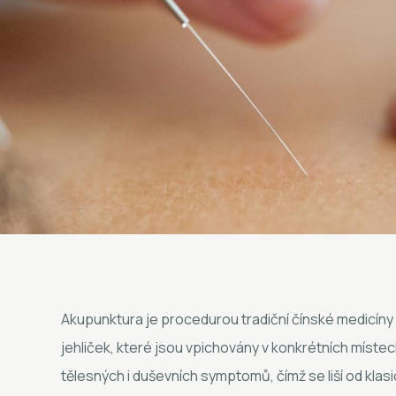
Akupunktura je procedurou tradiční čínské medicíny
jehliček, které jsou vpichovány v konkrétních místech 
tělesných i duševních symptomů, čímž se liší od kla