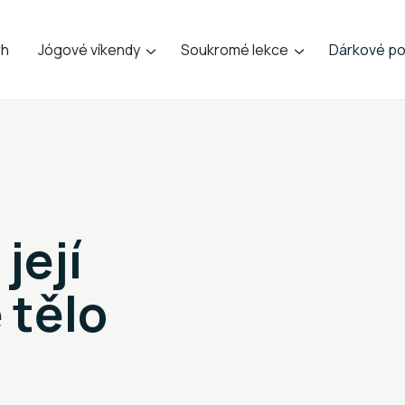
rh
Jógové víkendy
Soukromé lekce
Dárkové po


její
 tělo