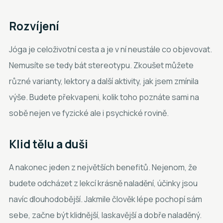
Rozvíjení
Jóga je celoživotní cesta a je v ní neustále co objevovat.
Nemusíte se tedy bát stereotypu. Zkoušet můžete
různé varianty, lektory a další aktivity, jak jsem zmínila
výše. Budete překvapeni, kolik toho poznáte sami na
sobě nejen ve fyzické ale i psychické rovině.
Klid tělu a duši
A nakonec jeden z největších benefitů. Nejenom, že
budete odcházet z lekcí krásně naladění, účinky jsou
navíc dlouhodobější. Jakmile člověk lépe pochopí sám
sebe, začne být klidnější, laskavější a dobře naladěný.