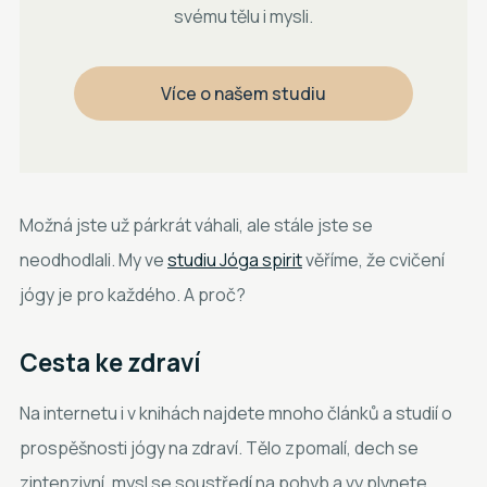
svému tělu i mysli.
Více o našem studiu
Možná jste už párkrát váhali, ale stále jste se
neodhodlali. My ve
studiu Jóga spirit
věříme, že cvičení
jógy je pro každého. A proč?
Cesta ke zdraví
Na internetu i v knihách najdete mnoho článků a studií o
prospěšnosti jógy na zdraví. Tělo zpomalí, dech se
zintenzivní, mysl se soustředí na pohyb a vy plynete