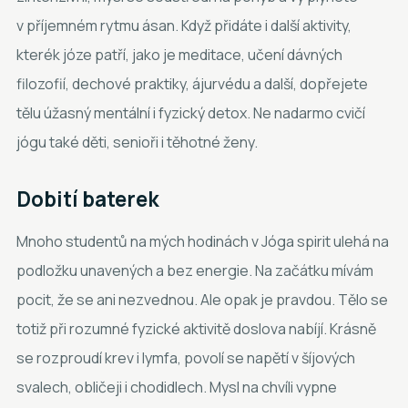
v příjemném rytmu ásan. Když přidáte i další aktivity,
kterék józe patří, jako je meditace, učení dávných
filozofií, dechové praktiky, ájurvédu a další, dopřejete
tělu úžasný mentální i fyzický detox. Ne nadarmo cvičí
jógu také děti, senioři i těhotné ženy.
Dobití baterek
Mnoho studentů na mých hodinách v Jóga spirit ulehá na
podložku unavených a bez energie. Na začátku mívám
pocit, že se ani nezvednou. Ale opak je pravdou. Tělo se
totiž při rozumné fyzické aktivitě doslova nabíjí. Krásně
se rozproudí krev i lymfa, povolí se napětí v šíjových
svalech, obličeji i chodidlech. Mysl na chvíli vypne