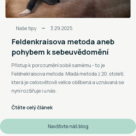
Naše tipy
3.29.2025
Feldenkraisova metoda aneb
pohybem k sebeuvědomění
Přístup k porozumění sobě samému - to je
Feldnekraisova metoda. Mladá metoda z 20. století,
která je celosvětově velice oblíbená a uznávaná se
nyní rozšiřuje i u nás.
Čtěte celý článek
Navštivte náš blog