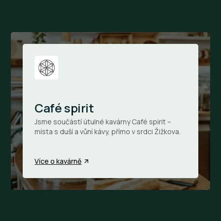
Café spirit
Jsme součástí útulné kavárny Café spirit –
místa s duší a vůní kávy, přímo v srdci Žižkova.
Více o kavárně